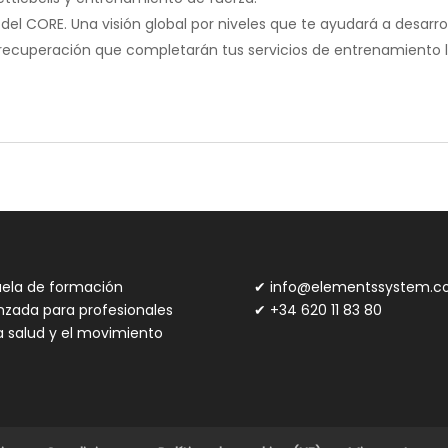
el CORE. Una visión global por niveles que te ayudará a desarro
recuperación que completarán tus servicios de entrenamiento l
uela de formación
✔
info@elementssystem.
nzada para profesionales
✔
+34 620 11 83 80
a salud y el movimiento