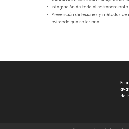
Integración de todo el entrenamiento d
Prevención de lesiones y métodos de 
evitando que se lesione.
Esc
ava
de l