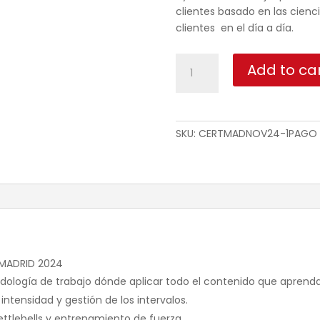
clientes basado en las cienci
clientes en el día a día.
Curso
Add to ca
de
Certificación
Madrid
Noviembre
SKU:
CERTMADNOV24-1PAGO
2024
quantity
 MADRID 2024
logía de trabajo dónde aplicar todo el contenido que aprenda
intensidad y gestión de los intervalos.
ettlebells y entrenamiento de fuerza.